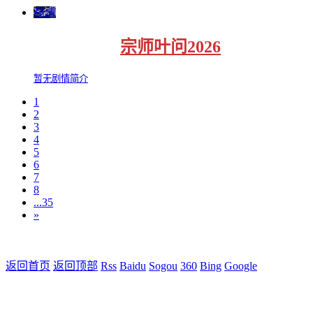
高清
宗师叶问2026
暂无剧情简介
1
2
3
4
5
6
7
8
...35
»
返回首页
返回顶部
Rss
Baidu
Sogou
360
Bing
Google