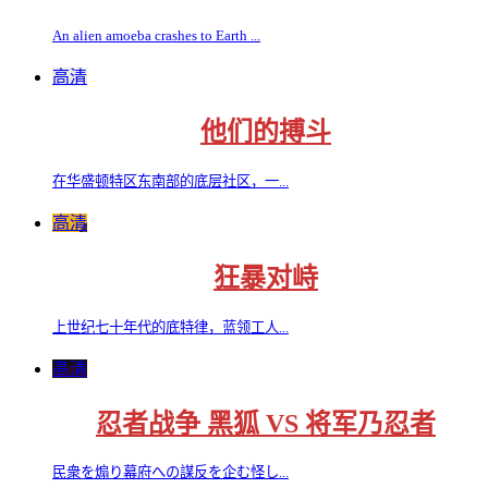
An alien amoeba crashes to Earth ...
高清
他们的搏斗
在华盛顿特区东南部的底层社区，一...
高清
狂暴对峙
上世纪七十年代的底特律，蓝领工人...
高清
忍者战争 黑狐 VS 将军乃忍者
民衆を煽り幕府への謀反を企む怪し...