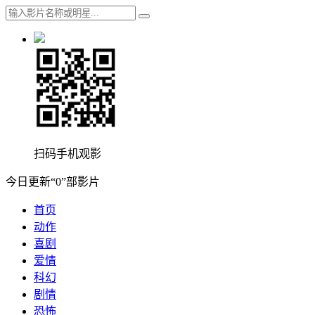
扫码手机观影
今日更新“0”部影片
首页
动作
喜剧
爱情
科幻
剧情
恐怖