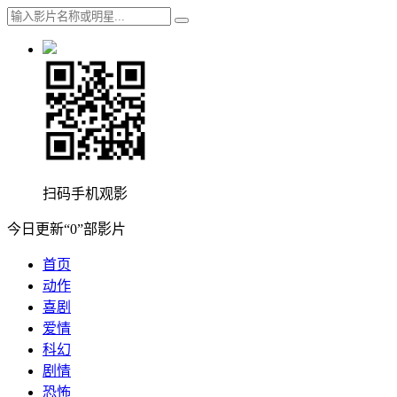
扫码手机观影
今日更新“0”部影片
首页
动作
喜剧
爱情
科幻
剧情
恐怖