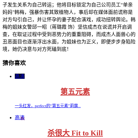
子发生关系为自己转运；他将目标锁定为自己公司员工“单亲
妈妈”韩梅，强暴伤害其致植物人，事后却在媒体面前谎称是
对方勾引自己，并让怀孕的妻子配合演戏，成功扭转舆论。韩
梅的姐妹女警邱一昭（蒋璐霞 饰）坚信成杰在说谎并开启调
查，在取证过程中受到恶势力的重重阻碍，而成杰人面兽心的
丑恶面目也逐渐浮出水面，为姐妹也为正义，即便步步身陷险
境，她仍决意与对方死磕到底！
猜你喜欢
高清
第五元素
一头红发，perfect的“第五元素”莉露...
高清
杀很大 Fit to Kill