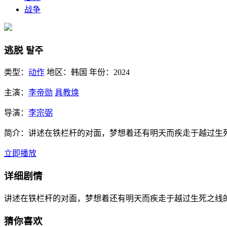
战争
逃脱 탈주
类型：
动作
地区：
韩国
年份：
2024
主演：
李帝勋
具教焕
导演：
李宗弼
简介：
讲述在铁栏杆的对面，梦想着还有明天而疾走于越过生
立即播放
详细剧情
讲述在铁栏杆的对面，梦想着还有明天而疾走于越过生死之线
猜你喜欢