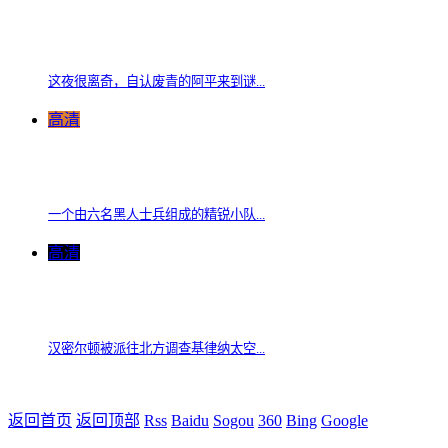
这夜很离奇，自认废青的阿平来到谜...
高清
一个由六名黑人士兵组成的精锐小队...
高清
汉密尔顿被派往北方调查基律纳太空...
返回首页
返回顶部
Rss
Baidu
Sogou
360
Bing
Google