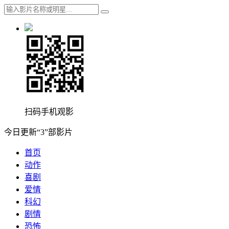
扫码手机观影
今日更新“3”部影片
首页
动作
喜剧
爱情
科幻
剧情
恐怖