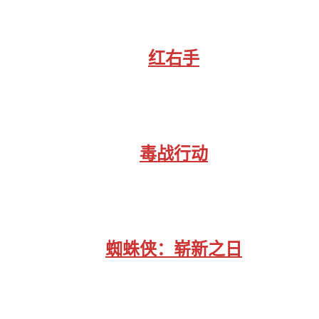
红右手
毒战行动
蜘蛛侠：崭新之日