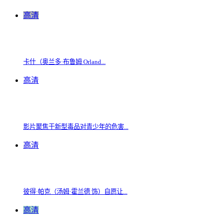
高清
卡什（奥兰多·布鲁姆 Orland...
高清
影片聚焦于新型毒品对青少年的危害...
高清
彼得·帕克（汤姆·霍兰德 饰）自愿让...
高清