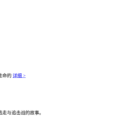
性命的
详细 >
逃走与追击战的故事。