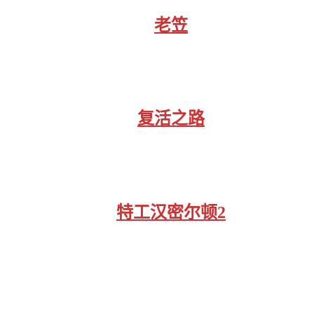
老笠
复活之路
特工汉密尔顿2