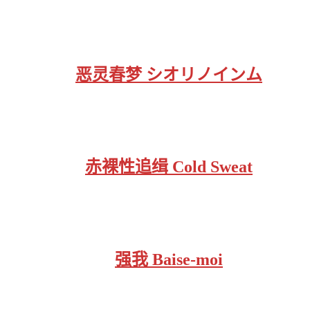
恶灵春梦 シオリノインム
赤裸性追缉 Cold Sweat
强我 Baise-moi