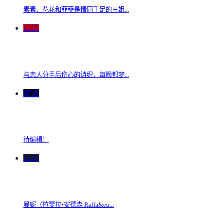
素素、花花和菲菲是情同手足的三姐...
高清
与恋人分手后伤心的诗织，每晚都梦...
高清
待编辑！
高清
曼妮（拉斐拉•安德森 Raffa&eu...