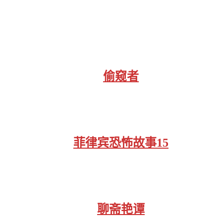
偷窥者
菲律宾恐怖故事15
聊斋艳谭