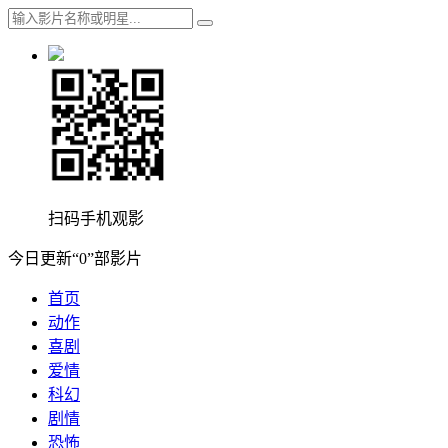
扫码手机观影
今日更新“0”部影片
首页
动作
喜剧
爱情
科幻
剧情
恐怖