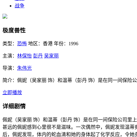
战争
极度兽性
类型：
恐怖
地区：
香港
年份：
1996
主演：
林保怡
彭丹
吴家丽
导演：
朱伟光
简介：
佩妮（吴家丽 饰）和温蒂（彭丹 饰）是在同一间保险
立即播放
详细剧情
佩妮（吴家丽 饰）和温蒂（彭丹 饰）是在同一间保险公司里
甚远的佩妮感到心里很不是滋味。一次偶然中，佩妮发现温蒂
后，佩妮发现，体内的蛇血清和她的身体起了化学反应，令她