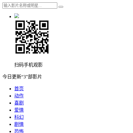
扫码手机观影
今日更新“3”部影片
首页
动作
喜剧
爱情
科幻
剧情
恐怖