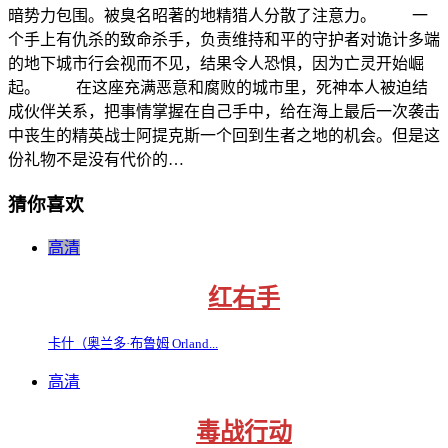
暗势力包围。被臭名昭著的地精猎人分散了注意力。 一
个手上有仇杀的致命杀手，负责维持和平的守护者对诡计多端
的地下城市行会视而不见，结果令人恐惧，因为亡灵开始崛
起。 在这座充满恶意和腐败的城市里，死神本人被迫结
成伙伴关系，把事情掌握在自己手中，给在海上最后一次袭击
中丧生的精英战士阿提克斯一个回到生者之地的机会。但是这
份礼物不是没有代价的…
猜你喜欢
高清
红右手
卡什（奥兰多·布鲁姆 Orland...
高清
毒战行动