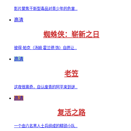
影片聚焦于新型毒品对青少年的危害...
高清
蜘蛛侠：崭新之日
彼得·帕克（汤姆·霍兰德 饰）自愿让...
高清
老笠
这夜很离奇，自认废青的阿平来到谜...
高清
复活之路
一个由六名黑人士兵组成的精锐小队...