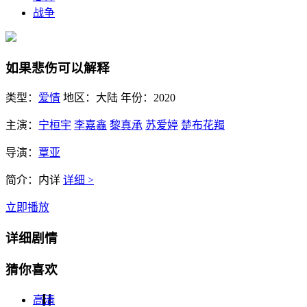
战争
如果悲伤可以解释
类型：
爱情
地区：
大陆
年份：
2020
主演：
宁桓宇
李嘉鑫
黎真承
苏爱婷
楚布花羯
导演：
覃亚
简介：
内详
详细 >
立即播放
详细剧情
猜你喜欢
高清