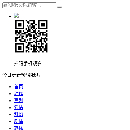
扫码手机观影
今日更新“0”部影片
首页
动作
喜剧
爱情
科幻
剧情
恐怖