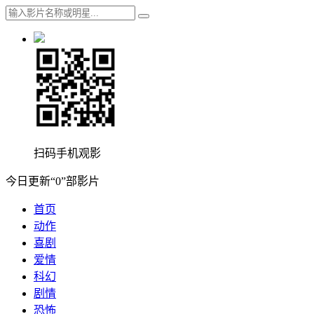
扫码手机观影
今日更新“0”部影片
首页
动作
喜剧
爱情
科幻
剧情
恐怖