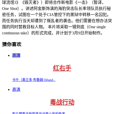
球流氓3》《毁灭者》）即将合作新电影《一击》（暂译，
One Shot）。讲述阿金斯饰演的海豹突击队长率领队员执行秘
密任务，试图在一个处于CIA管控下的黑狱中转移一名囚犯。
而任务执行当天却遭到了叛乱者的袭击。他们需要在想办法突
围的同时营救目标人物。 本片将采取一镜到底（One single
continuous take）的形式完成，并计划于3月9日开始制作。
猜你喜欢
高清
红右手
卡什（奥兰多·布鲁姆 Orland...
高清
毒战行动
影片聚焦于新型毒品对青少年的危害...