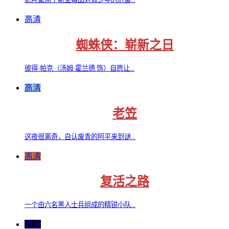
高清
蜘蛛侠：崭新之日
彼得·帕克（汤姆·霍兰德 饰）自愿让...
高清
老笠
这夜很离奇，自认废青的阿平来到谜...
高清
复活之路
一个由六名黑人士兵组成的精锐小队...
高清