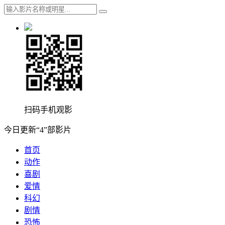
扫码手机观影
今日更新“4”部影片
首页
动作
喜剧
爱情
科幻
剧情
恐怖