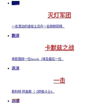
高清
灭灯军团
一名漂泊的退役士兵在一名刚刚获释...
高清
卡默兹之战
电影围绕一位farouk（埃及最后一位...
高清
一击
斯科特·阿金斯（《终极斗士4...
高清