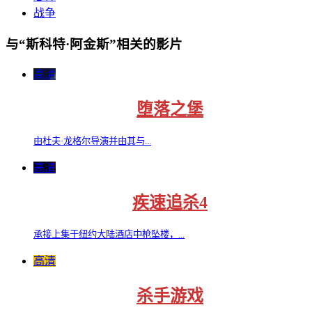
战争
与“斯科特·阿金斯”相关的影片
高清
堕落之堡
由杜夫·龙格尔导演并由其与...
高清
疾速追杀4
承接上集于纽约大陆酒店中枪坠楼，...
高清
杀手游戏