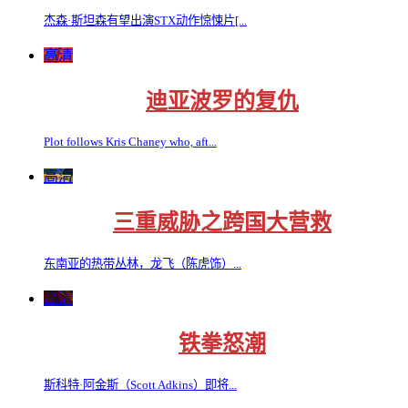
杰森·斯坦森有望出演STX动作惊悚片[...
高清
迪亚波罗的复仇
Plot follows Kris Chaney who, aft...
高清
三重威胁之跨国大营救
东南亚的热带丛林，龙飞（陈虎饰）...
高清
铁拳怒潮
斯科特·阿金斯（Scott Adkins）即将...