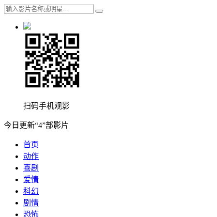
扫码手机观影
今日更新“4”部影片
首页
动作
喜剧
爱情
科幻
剧情
恐怖