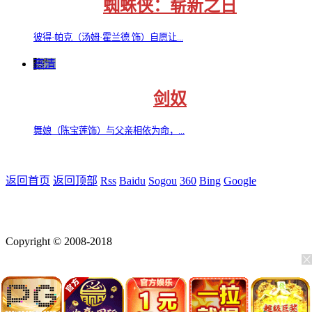
蜘蛛侠：崭新之日
彼得·帕克（汤姆·霍兰德 饰）自愿让...
高清
剑奴
舞娘（陈宝莲饰）与父亲相依为命，...
返回首页
返回顶部
Rss
Baidu
Sogou
360
Bing
Google
Copyright © 2008-2018