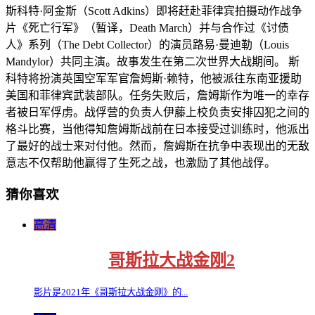
斯科特·阿金斯（Scott Adkins）即将赶赴菲律宾拍摄动作战争
片《死亡行军》（暂译，Death March）并与合作过《讨债
人》系列（The Debt Collector）的演员路易·曼迪勒（Louis
Mandylor）共同主演。故事发生在第二次世界大战期间。 斯
科特将扮演英国空军军官詹姆斯·赖特，他被派往东南亚援助
美国和菲律宾武装部队。任务失败后，詹姆斯作为唯一的幸存
者被日军俘虏。战俘营的负责人伊藤上校负责安排囚犯之间的
格斗比赛，当他得知詹姆斯战前在日本接受过训练时，他派出
了最好的战士来对付他。然而，詹姆斯在抗争中表现出的无敌
意志不仅帮助他赢得了生死之战，也激励了其他战俘。
猜你喜欢
高清
哥斯拉大战金刚2
影片是2021年《哥斯拉大战金刚》的...