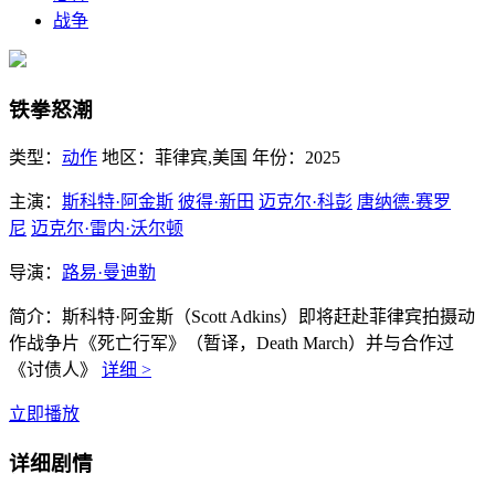
战争
铁拳怒潮
类型：
动作
地区：
菲律宾,美国
年份：
2025
主演：
斯科特·阿金斯
彼得·新田
迈克尔·科彭
唐纳德·赛罗
尼
迈克尔·雷内·沃尔顿
导演：
路易·曼迪勒
简介：
斯科特·阿金斯（Scott Adkins）即将赶赴菲律宾拍摄动
作战争片《死亡行军》（暂译，Death March）并与合作过
《讨债人》
详细 >
立即播放
详细剧情