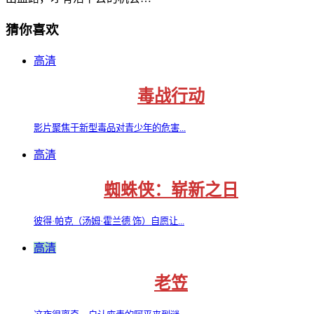
猜你喜欢
高清
毒战行动
影片聚焦于新型毒品对青少年的危害...
高清
蜘蛛侠：崭新之日
彼得·帕克（汤姆·霍兰德 饰）自愿让...
高清
老笠