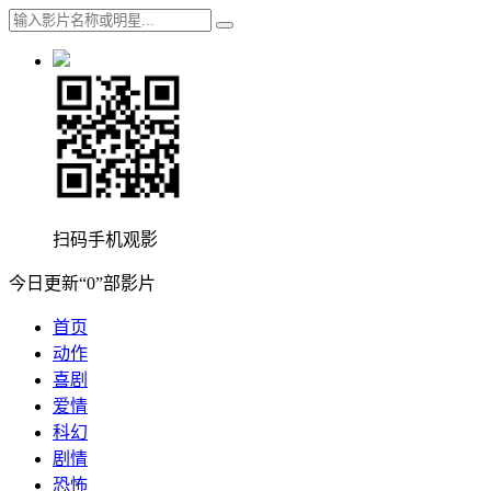
扫码手机观影
今日更新“0”部影片
首页
动作
喜剧
爱情
科幻
剧情
恐怖