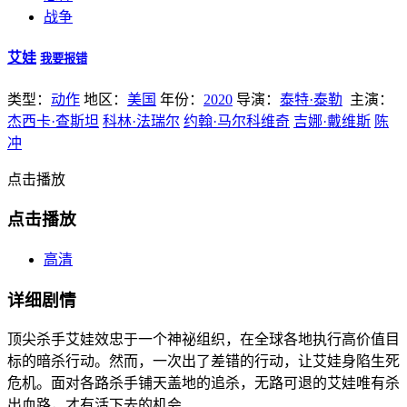
战争
艾娃
我要报错
类型：
动作
地区：
美国
年份：
2020
导演：
泰特·泰勒
主演：
杰西卡·查斯坦
科林·法瑞尔
约翰·马尔科维奇
吉娜·戴维斯
陈
冲
点击播放
点击播放
高清
详细剧情
顶尖杀手艾娃效忠于一个神祕组织，在全球各地执行高价值目
标的暗杀行动。然而，一次出了差错的行动，让艾娃身陷生死
危机。面对各路杀手铺天盖地的追杀，无路可退的艾娃唯有杀
出血路，才有活下去的机会…