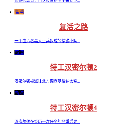
这夜很离奇，自认废青的阿平来到谜...
高清
复活之路
一个由六名黑人士兵组成的精锐小队...
高清
特工汉密尔顿2
汉密尔顿被派往北方调查基律纳太空...
高清
特工汉密尔顿4
汉密尔顿在经历一次任务的严重后果...