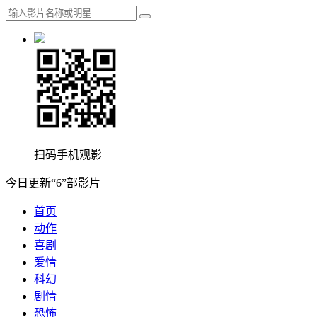
扫码手机观影
今日更新“6”部影片
首页
动作
喜剧
爱情
科幻
剧情
恐怖