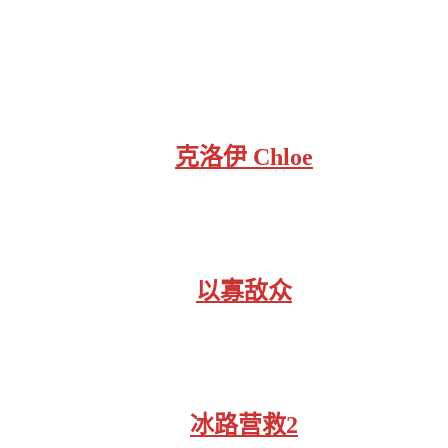
克洛伊 Chloe
以寡敌众
冰路营救2