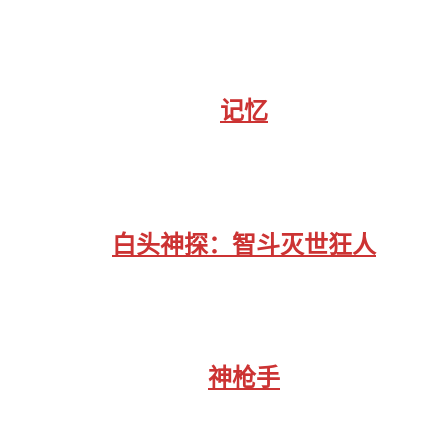
记忆
白头神探：智斗灭世狂人
神枪手