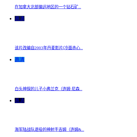
在加拿大北部偏远地区的一个钻石矿...
高清
该片改编自2003年丹麦影片[冷面赤心...
高清
白头神探的儿子小弗兰克（连姆·尼森...
高清
海军陆战队退役的神射手吉姆（连姆&...