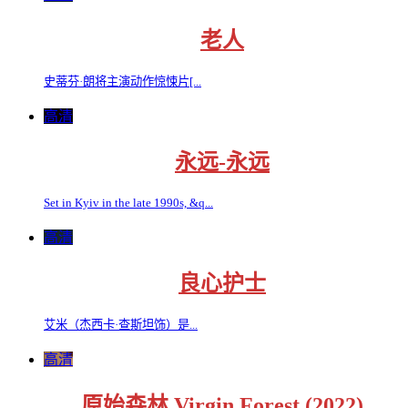
老人
史蒂芬·朗将主演动作惊悚片[...
高清
永远-永远
Set in Kyiv in the late 1990s, &q...
高清
良心护士
艾米（杰西卡·查斯坦饰）是...
高清
原始森林 Virgin Forest (2022)