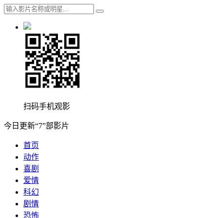
扫码手机观影
今日更新“7”部影片
首页
动作
喜剧
爱情
科幻
剧情
恐怖