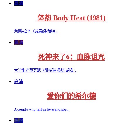
高清
体热 Body Heat (1981)
奈德•拉辛（威廉姆•赫特 ...
高清
死神来了6：血脉诅咒
大学生史蒂芬妮（凯特琳·桑塔·胡安...
高清
爱你们的希尔德
A couple who fall in love and spe...
高清